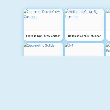
Learn To Draw Glow Cartoon
Hellokids Color By Number
Geometric Solids
1+1
Baby Hazel Dolphin Tour
Hidden Objects Pirate Treasure