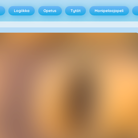
Logiikka
Opetus
Tytöt
Monipelaajapeli