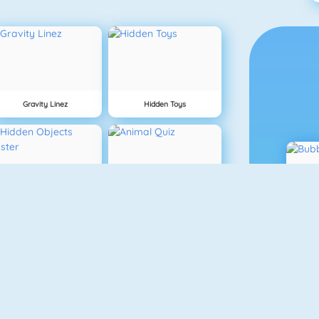
Gravity Linez
Hidden Toys
Hidden Objects Easter
Animal Quiz
DRAWar.io
Drawthis.io