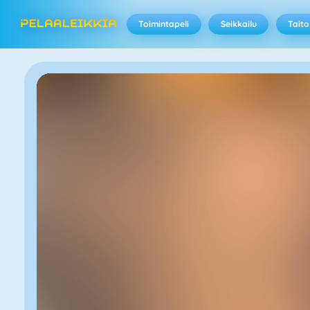
Toimintapeli
Seikkailu
Taito