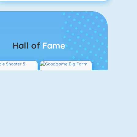
Hall of
Fame
Bubble Shooter 5
Goodgame Big Farm