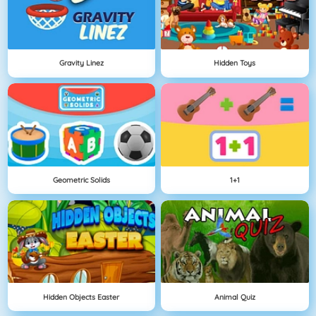
Gravity Linez
Hidden Toys
Geometric Solids
1+1
Hidden Objects Easter
Animal Quiz