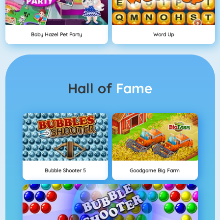
Baby Hazel Pet Party
Word Up
Hall of
Fame
Bubble Shooter 5
Goodgame Big Farm