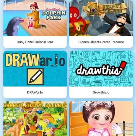
Baby Hazel Dolphin Tour
Hidden Objects Pirate Treasure
DRAWar.io
Drawthis.io