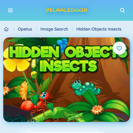
Opetus
Image Search
Hidden Objects Insects