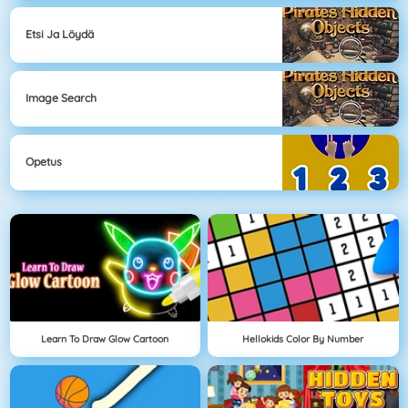
Etsi Ja Löydä
Image Search
Opetus
Learn To Draw Glow Cartoon
Hellokids Color By Number