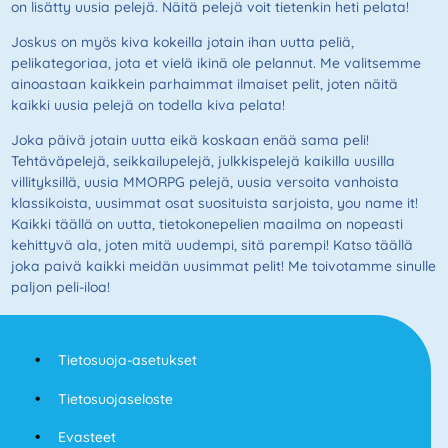
on lisätty uusia pelejä. Näitä pelejä voit tietenkin heti pelata!
Joskus on myös kiva kokeilla jotain ihan uutta peliä,
pelikategoriaa, jota et vielä ikinä ole pelannut. Me valitsemme
ainoastaan kaikkein parhaimmat ilmaiset pelit, joten näitä
kaikki uusia pelejä on todella kiva pelata!
Joka päivä jotain uutta eikä koskaan enää sama peli!
Tehtäväpelejä, seikkailupelejä, julkkispelejä kaikilla uusilla
villityksillä, uusia MMORPG pelejä, uusia versoita vanhoista
klassikoista, uusimmat osat suosituista sarjoista, you name it!
Kaikki täällä on uutta, tietokonepelien maailma on nopeasti
kehittyvä ala, joten mitä uudempi, sitä parempi! Katso täällä
joka paivä kaikki meidän uusimmat pelit! Me toivotamme sinulle
paljon peli-iloa!
Tietosuoja-asetukset
Tietosuojaseloste
Evasteet