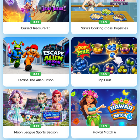
UUSI
UUSI
Cursed Treasure 1.5
Sara's Cooking Class: Popsicles
UUSI
UUSI
Escape The Alien Prison
Pop Fruit
UUSI
UUSI
Moon League Sports Season
Hawaii Match 6