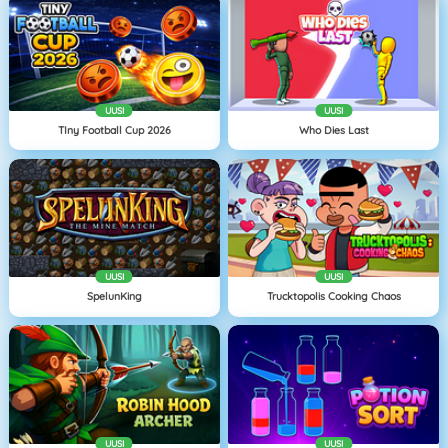
UUSI
UUSI
TIny Football Cup 2026
Who Dies Last
UUSI
UUSI
SpelunKing
Trucktopolis Cooking Chaos
UUSI
UUSI