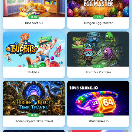
UUSI
UUSI
Tape Sort 3D
Dragon Egg Master
UUSI
UUSI
Bubbits
Farm Vs Zombies
UUSI
UUSI
Hidden Object: Time Travel
2048 Snake.io