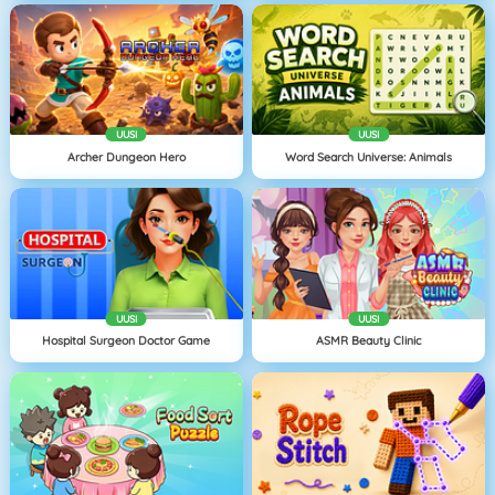
UUSI
UUSI
Archer Dungeon Hero
Word Search Universe: Animals
UUSI
UUSI
Hospital Surgeon Doctor Game
ASMR Beauty Clinic