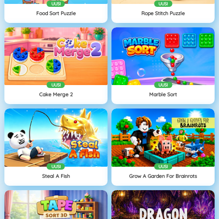
UUSI
UUSI
Food Sort Puzzle
Rope Stitch Puzzle
UUSI
UUSI
Cake Merge 2
Marble Sort
UUSI
UUSI
Steal A Fish
Grow A Garden For Brainrots