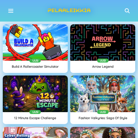
UUSI
UUSI
Build A Rollercoaster Simulator
Arrow Legend
UUSI
UUSI
12 Minute Escape Challenge
Fashion Valkyries: Saga Of Style