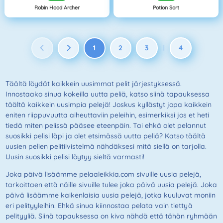
Robin Hood Archer
Potion Sort
1
2
3
4
|
Täältä löydät kaikkein uusimmat pelit järjestyksessä.
Innostaako sinua kokeilla uutta peliä, katso siinä tapauksessa
täältä kaikkein uusimpia pelejä! Joskus kyllästyt jopa kaikkein
eniten riippuvuutta aiheuttaviin peleihin, esimerkiksi jos et heti
tiedä miten pelissä pääsee eteenpäin. Tai ehkä olet pelannut
suosikki pelisi läpi ja olet etsimässä uutta peliä? Katso täältä
uusien pelien pelitiivistelmä nähdäksesi mitä siellä on tarjolla.
Uusin suosikki pelisi löytyy sieltä varmasti!
Joka päivä lisäämme pelaaleikkia.com sivuille uusia pelejä,
tarkoittaen että näille sivuille tulee joka päivä uusia pelejä. Joka
päivä lisäämme kaikenlaisia ​​uusia pelejä, jotka kuuluvat moniin
eri pelityyleihin. Ehkä sinua kiinnostaa pelata vain tiettyä
pelityyliä. Siinä tapauksessa on kiva nähdä että tähän ryhmään