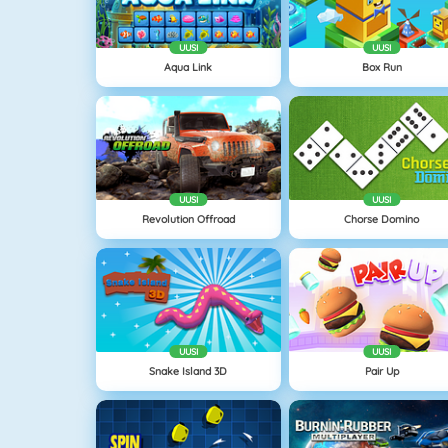
UUSI
UUSI
Aqua Link
Box Run
UUSI
UUSI
Revolution Offroad
Chorse Domino
UUSI
UUSI
Snake Island 3D
Pair Up