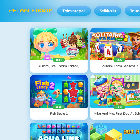
Toimintapeli
Seikkailu
Taito
UUSI
UUSI
Yummy Ice Cream Factory
Solitaire Farm Seasons 2
UUSI
UUSI
Fish Story 2
Mike And Mia: First Day At Sc