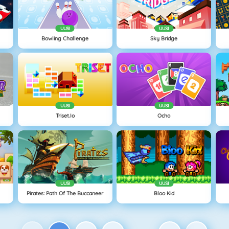
UUSI
UUSI
Bowling Challenge
Sky Bridge
UUSI
UUSI
Triset.io
Ocho
UUSI
UUSI
Pirates: Path Of The Buccaneer
Bloo Kid