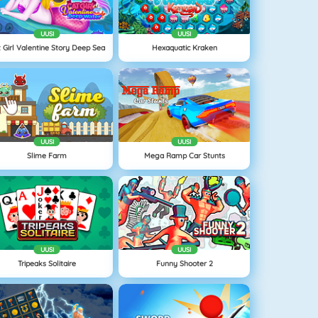
UUSI
UUSI
 Girl Valentine Story Deep Sea
Hexaquatic Kraken
UUSI
UUSI
Slime Farm
Mega Ramp Car Stunts
UUSI
UUSI
Tripeaks Solitaire
Funny Shooter 2