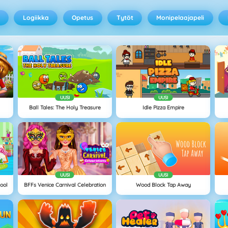
Logiikka
Opetus
Tytöt
Monipelaajapeli
UUSI
UUSI
Ball Tales: The Holy Treasure
Idle Pizza Empire
UUSI
UUSI
hool
BFFs Venice Carnival Celebration
Wood Block Tap Away