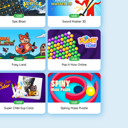
UUSI
UUSI
Epic Blast
Sword Master 3D
UUSI
UUSI
Foxy Land
Pop It Now Online
UUSI
UUSI
Super Chibi Sup Color
Spinny Maze Puzzle