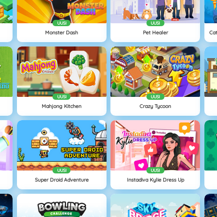
UUSI
UUSI
Monster Dash
Pet Healer
Cat
UUSI
UUSI
Mahjong Kitchen
Crazy Tycoon
UUSI
UUSI
Super Droid Adventure
Instadiva Kylie Dress Up