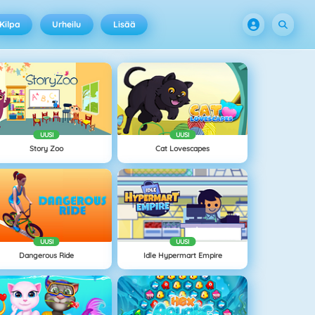
Kilpa
Urheilu
Lisää
UUSI
UUSI
Story Zoo
Cat Lovescapes
UUSI
UUSI
Dangerous Ride
Idle Hypermart Empire