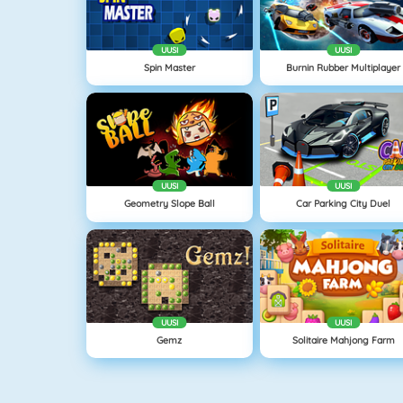
UUSI
UUSI
Spin Master
Burnin Rubber Multiplayer
UUSI
UUSI
Geometry Slope Ball
Car Parking City Duel
UUSI
UUSI
Gemz
Solitaire Mahjong Farm