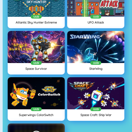
UUSI
UUSI
Atlantic Sky Hunter Extreme
UFO Attack
UUSI
UUSI
Space Survivor
StarWing
UUSI
UUSI
Superwings ColorSwitch
Space Craft: Ship War