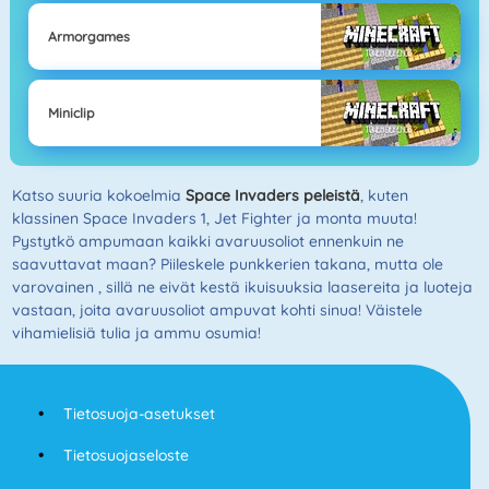
Armorgames
Miniclip
Katso suuria kokoelmia
Space Invaders peleistä
, kuten
klassinen Space Invaders 1, Jet Fighter ja monta muuta!
Pystytkö ampumaan kaikki avaruusoliot ennenkuin ne
saavuttavat maan? Piileskele punkkerien takana, mutta ole
varovainen , sillä ne eivät kestä ikuisuuksia laasereita ja luoteja
vastaan, joita avaruusoliot ampuvat kohti sinua! Väistele
vihamielisiä tulia ja ammu osumia!
Tietosuoja-asetukset
Tietosuojaseloste