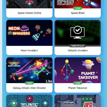
UUSI
Space Attack Online
Space Blast
VAIN PC:LLE
Neon Invaders
Galactic Invaders
UUSI
UUSI
Galaxy Attack: Alien Shooter
Planet Takeover