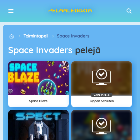
Toimintapeli
Space Invaders
Space Invaders
pelejä
VAIN PC:LLE
Space Blaze
Kippen Schieten