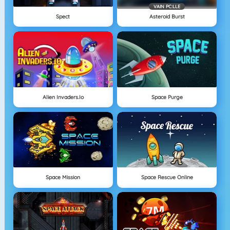
VAIN PC:LLE
Spect
Asteroid Burst
Alien Invaders.io
Space Purge
Space Mission
Space Rescue Online