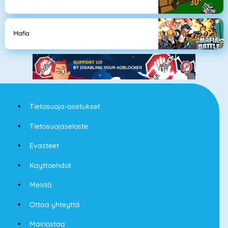
Mafia
Tietosuoja-asetukset
Tietosuojaseloste
Evasteet
Kayttoehdot
Meistä
Ottaa yhteyttä
Mainostaa