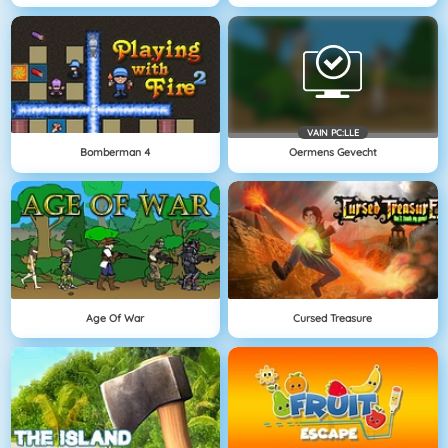
VAIN PC:LLE
Bomberman 4
Oermens Gevecht
Age Of War
Cursed Treasure