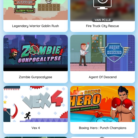
VAIN PC:LLE
Legendary Warrior Goblin Rush
Fire Truck City Rescue
Zombie Gunpocalypse
Agent Of Descend
Vex 4
Boxing Hero : Punch Champions