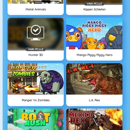
VAIN PC:LLE
Metal Animals
Kippen Schieten
VAIN PC:LLE
Hunter 3D
Mango Piggy Piggy Hero
Ranger Vs Zombies
L.A. Rex