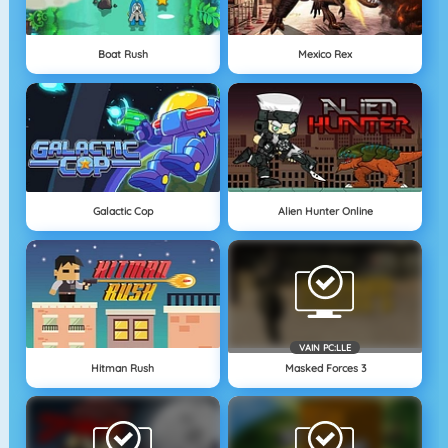
Boat Rush
Mexico Rex
Galactic Cop
Alien Hunter Online
VAIN PC:LLE
Hitman Rush
Masked Forces 3