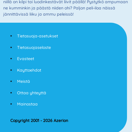
niillä on kilpi tai luodinkestävät liivit päällä! Pystytkö ampumaan
ne kumminkin ja päästä niiden ohi? Paljon peli-iloa näissä
jännittävissä liiku ja ammu peleissä!
Tietosuoja-asetukset
Tietosuojaseloste
Evasteet
Kayttoehdot
Meistä
Ottaa yhteyttä
Mainostaa
Copyright 2001 - 2026 Azerion