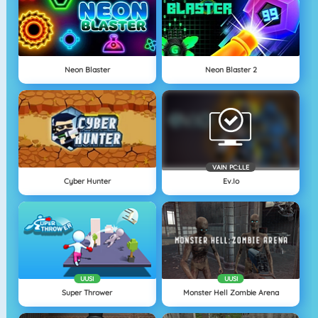
Neon Blaster
Neon Blaster 2
VAIN PC:LLE
Cyber Hunter
Ev.io
UUSI
UUSI
Super Thrower
Monster Hell Zombie Arena