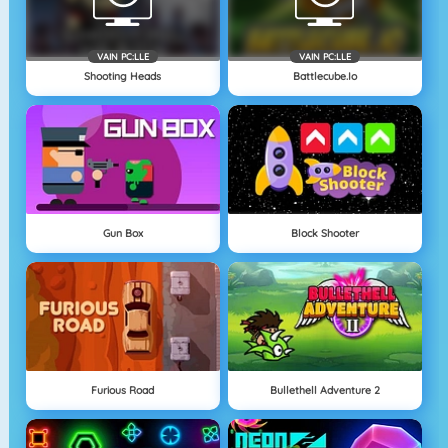
VAIN PC:LLE
VAIN PC:LLE
Shooting Heads
Battlecube.io
Gun Box
Block Shooter
Furious Road
Bullethell Adventure 2