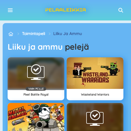
Toimintapeli
Liiku Ja Ammu
Liiku ja ammu
pelejä
VAIN PC:LLE
Pixel Battle Royal
Wasteland Warriors