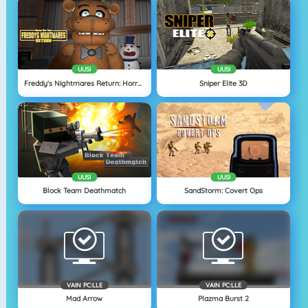
UUSI
UUSI
Freddy's Nightmares Return: Horror New Year
Sniper Elite 3D
UUSI
UUSI
Block Team Deathmatch
SandStorm: Covert Ops
VAIN PC:LLE
VAIN PC:LLE
Mad Arrow
Plazma Burst 2