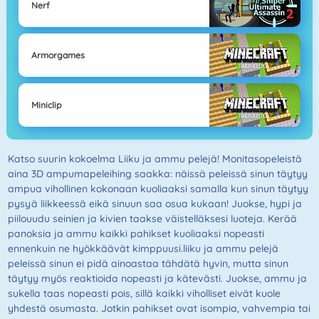
Nerf
Armorgames
Miniclip
Katso suurin kokoelma Liiku ja ammu pelejä! Monitasopeleistä
aina 3D ampumapeleihing saakka: näissä peleissä sinun täytyy
ampua vihollinen kokonaan kuoliaaksi samalla kun sinun täytyy
pysyä liikkeessä eikä sinuun saa osua kukaan! Juokse, hypi ja
piilouudu seinien ja kivien taakse väistelläksesi luoteja. Kerää
panoksia ja ammu kaikki pahikset kuoliaaksi nopeasti
ennenkuin ne hyökkäävät kimppuusi.liiku ja ammu pelejä
peleissä sinun ei pidä ainoastaa tähdätä hyvin, mutta sinun
täytyy myös reaktioida nopeasti ja kätevästi. Juokse, ammu ja
sukella taas nopeasti pois, sillä kaikki viholliset eivät kuole
yhdestä osumasta. Jotkin pahikset ovat isompia, vahvempia tai