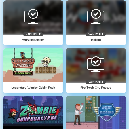
VAIN PC:LLE
VAIN PC:LLE
Warzone Sniper
Hole.io
VAIN PC:LLE
Legendary Warrior Goblin Rush
Fire Truck City Rescue