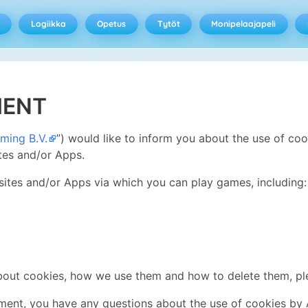
Logiikka
Opetus
Tytöt
Monipelaajapeli