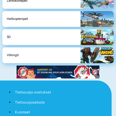
Lentokonepeli
Helikopteripeli
3D
Viikingit
Tietosuoja-asetukset
Tietosuojaseloste
Evasteet