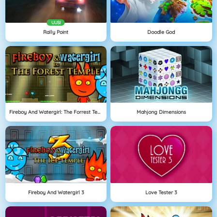
UUSI
Rally Point
Doodle God
Fireboy And Watergirl: The Forrest Temple
Mahjong Dimensions
Fireboy And Watergirl 3
Love Tester 3