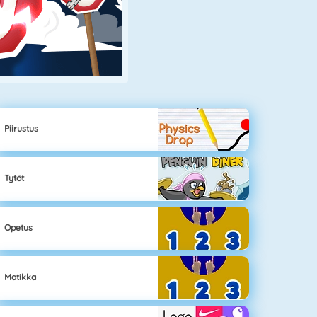
Piirustus
Tytöt
Opetus
Matikka