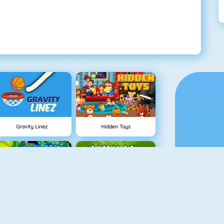
Gravity Linez
Hidden Toys
Hidden Objects Easter
Animal Quiz