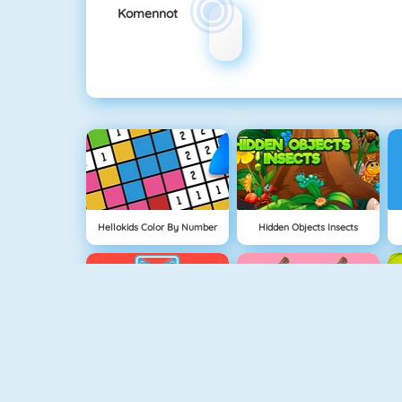
Komennot
Hellokids Color By Number
Hidden Objects Insects
Geometric Solids
1+1