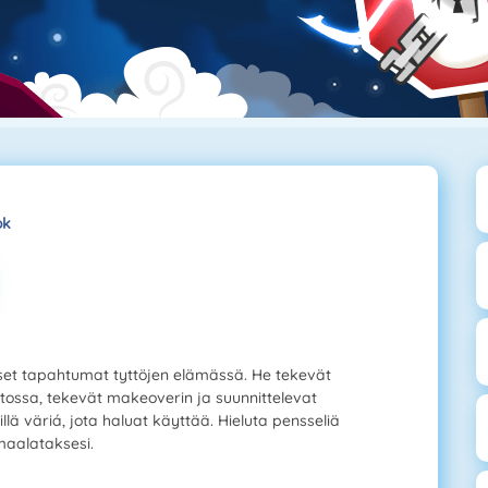
ok
täiset tapahtumat tyttöjen elämässä. He tekevät
stossa, tekevät makeoverin ja suunnittelevat
lä väriá, jota haluat käyttää. Hieluta pensseliä
 maalataksesi.