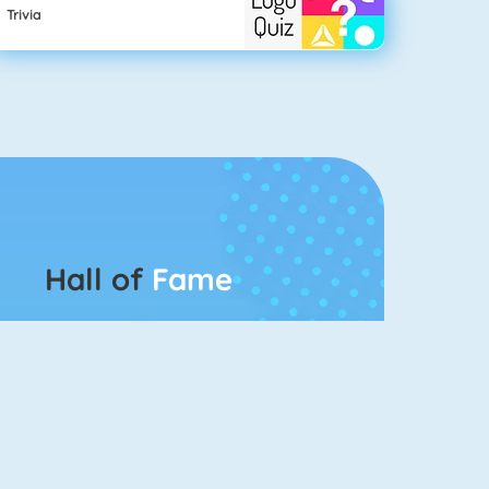
Trivia
Hall of
Fame
Bubble Shooter 5
Goodgame Big Farm