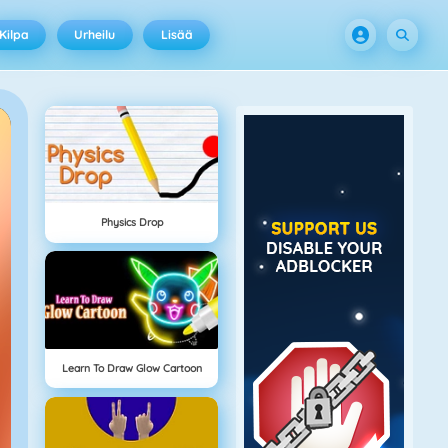
Kilpa
Urheilu
Lisää
Physics Drop
Learn To Draw Glow Cartoon