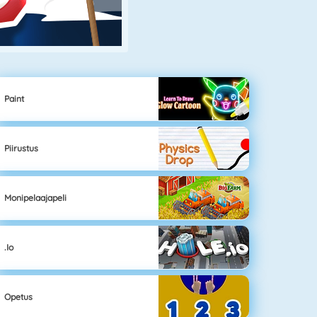
Paint
Piirustus
Monipelaajapeli
.io
Opetus