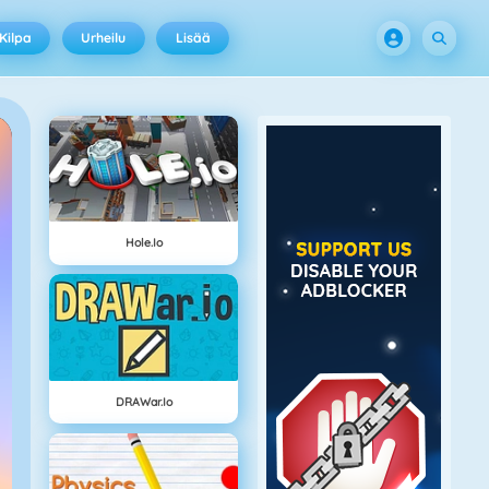
Kilpa
Urheilu
Lisää
Hole.io
DRAWar.io