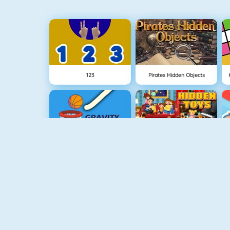
123
Pirates Hidden Objects
Gravity Linez
Hidden Toys
Hidden Objects Easter
Animal Quiz