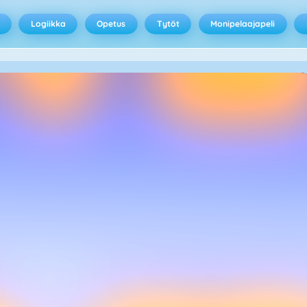
Logiikka
Opetus
Tytöt
Monipelaajapeli