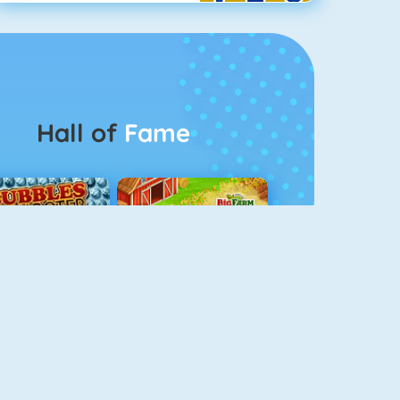
Hall of
Fame
Bubble Shooter 5
Goodgame Big Farm