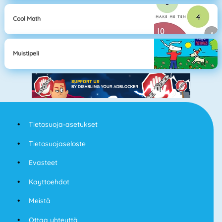
Cool Math
Muistipeli
Tietosuoja-asetukset
Tietosuojaseloste
Evasteet
Kayttoehdot
Meistä
Ottaa yhteyttä