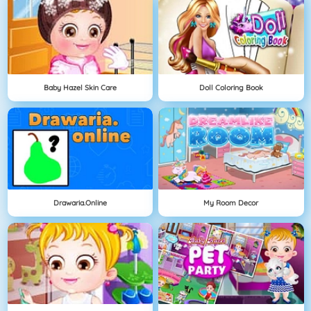
Baby Hazel Skin Care
Doll Coloring Book
Drawaria.online
My Room Decor