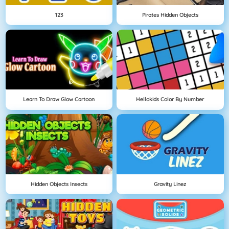
123
Pirates Hidden Objects
Learn To Draw Glow Cartoon
Hellokids Color By Number
Hidden Objects Insects
Gravity Linez