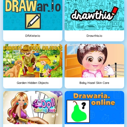
DRAWar.io
Drawthis.io
Garden Hidden Objects
Baby Hazel Skin Care