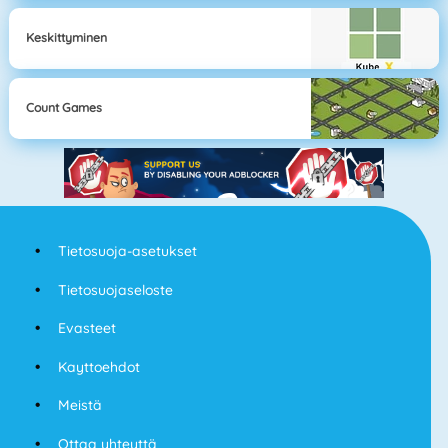
Keskittyminen
Count Games
Tietosuoja-asetukset
Tietosuojaseloste
Evasteet
Kayttoehdot
Meistä
Ottaa yhteyttä