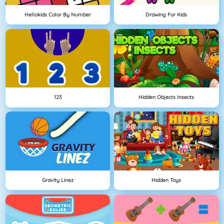
Hellokids Color By Number
Drawing For Kids
123
Hidden Objects Insects
Gravity Linez
Hidden Toys