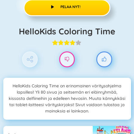
PELAA NYT!
HelloKids Coloring Time
HelloKids Coloring Time on erinomainen väritysohjelma
lapsillesi! Yli 80 sivua ja seitsemän eri eläinryhmää,
kissasta delfiineihin ja edelleen hevosiin. Muuta kännykkäsi
tai tablet-laitteesi värityskirjaksi! Sivut voidaan tulostaa ja
mainoksia ei lainkaan.