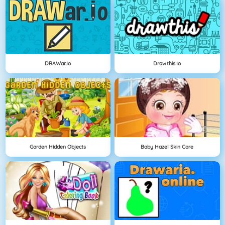
DRAWar.io
Drawthis.io
Garden Hidden Objects
Baby Hazel Skin Care