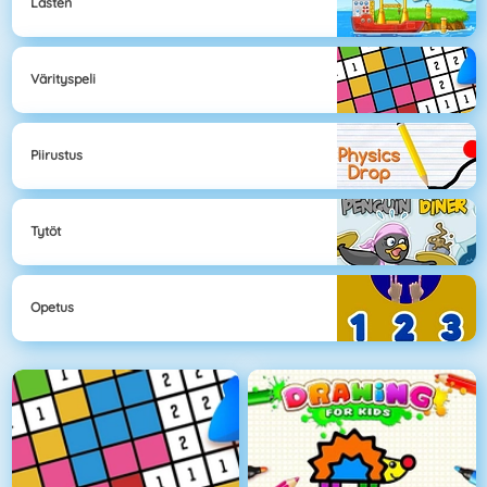
Lasten
Värityspeli
Piirustus
Tytöt
Opetus