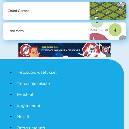
Count Games
Cool Math
Tietosuoja-asetukset
Tietosuojaseloste
Evasteet
Kayttoehdot
Meistä
Ottaa yhteyttä