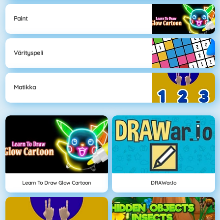
Paint
Värityspeli
Matikka
Learn To Draw Glow Cartoon
DRAWar.io