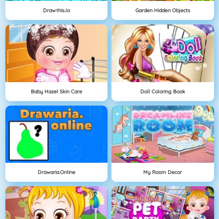
Drawthis.io
Garden Hidden Objects
Baby Hazel Skin Care
Doll Coloring Book
Drawaria.online
My Room Decor