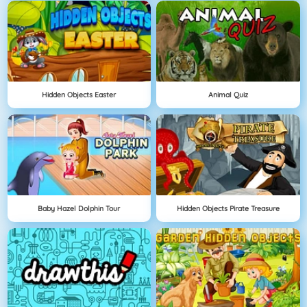
Hidden Objects Easter
Animal Quiz
Baby Hazel Dolphin Tour
Hidden Objects Pirate Treasure