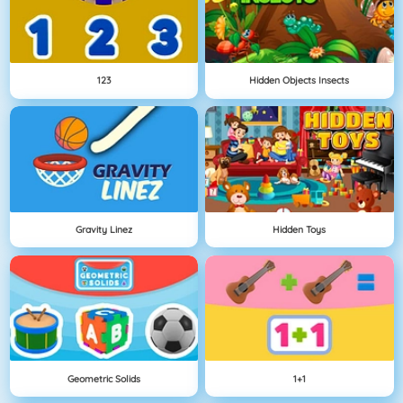
123
Hidden Objects Insects
Gravity Linez
Hidden Toys
Geometric Solids
1+1