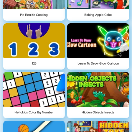
Pie Realife Cooking
Baking Apple Cake
123
Learn To Draw Glow Cartoon
Hellokids Color By Number
Hidden Objects Insects