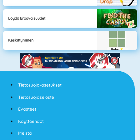
Löydä Eroavaisuudet
Keskittyminen
Tietosuoja-asetukset
Tietosuojaseloste
Evasteet
Kayttoehdot
Meistä