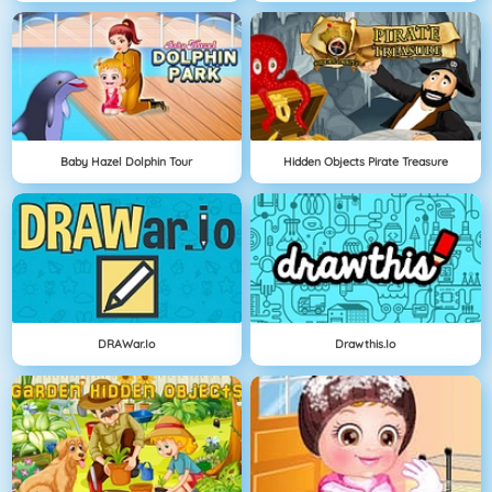
Baby Hazel Dolphin Tour
Hidden Objects Pirate Treasure
DRAWar.io
Drawthis.io