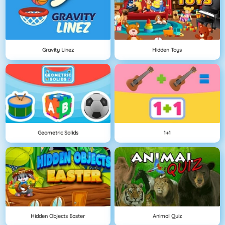
Gravity Linez
Hidden Toys
Geometric Solids
1+1
Hidden Objects Easter
Animal Quiz