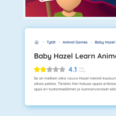
Tytöt
Animal Games
Baby Hazel 
Baby Hazel Learn Anim
4.1
5555
Äänet
Se on melkein aika vauva Hazel mennä kouluun,
aikaa pelata. Tänään hän haluaa oppia erilaisia
oppii eri tuotantoeläimet ja luonnonvaraiset el