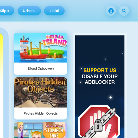
Kilpa
Urheilu
Lisää
Eiland Opbouwen
Pirates Hidden Objects