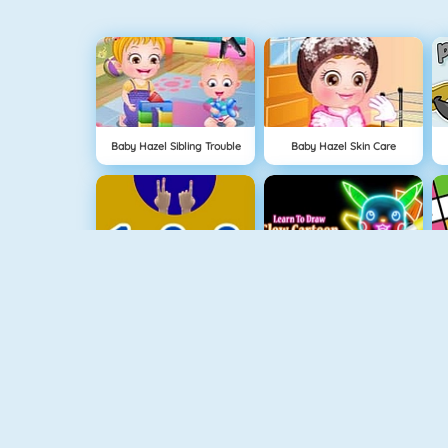
Baby Hazel Sibling Trouble
Baby Hazel Skin Care
123
Learn To Draw Glow Cartoon
Gravity Linez
Hidden Toys