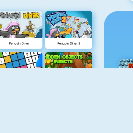
Penguin Diner
Penguin Diner 2
Hellokids Color By Number
Hidden Objects Insects
Geometric Solids
1+1