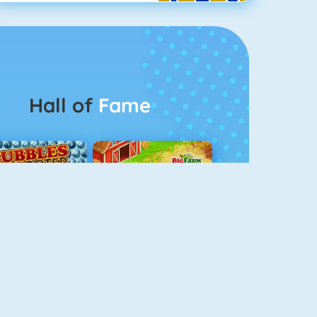
Hall of
Fame
Bubble Shooter 5
Goodgame Big Farm