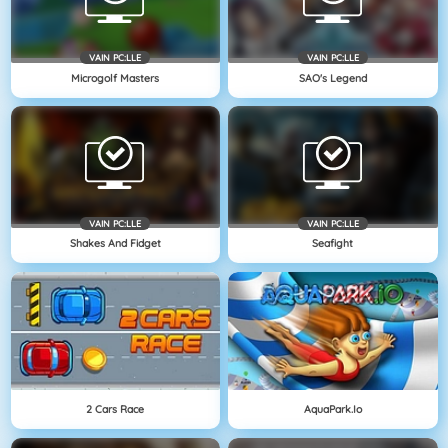
VAIN PC:LLE
VAIN PC:LLE
Microgolf Masters
SAO's Legend
VAIN PC:LLE
VAIN PC:LLE
Shakes And Fidget
Seafight
2 Cars Race
AquaPark.io