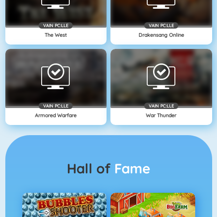
VAIN PC:LLE
VAIN PC:LLE
The West
Drakensang Online
VAIN PC:LLE
VAIN PC:LLE
Armored Warfare
War Thunder
Hall of
Fame