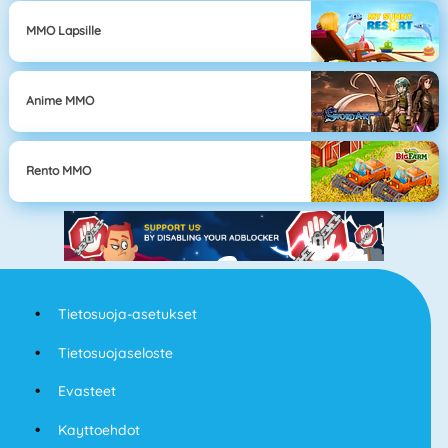
MMO Lapsille
Anime MMO
Rento MMO
Tietosuoja-asetukset
Tietosuojaseloste
Evasteet
Kayttoehdot