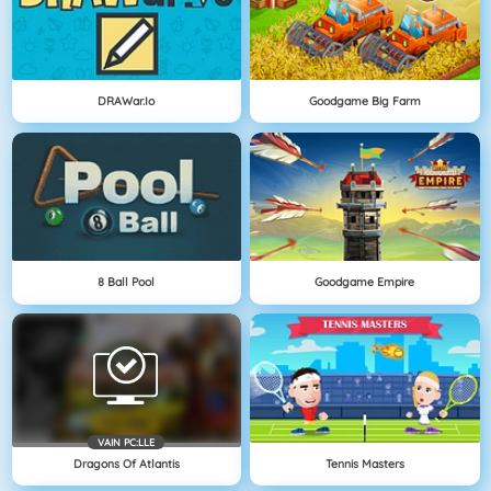
DRAWar.io
Goodgame Big Farm
8 Ball Pool
Goodgame Empire
VAIN PC:LLE
Dragons Of Atlantis
Tennis Masters