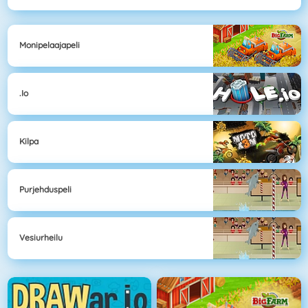
Monipelaajapeli
.io
Kilpa
Purjehduspeli
Vesiurheilu