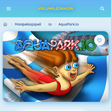
Monipelaajapeli
.io
AquaPark.io