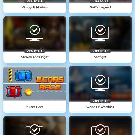
VAIN PC:LLE
VAIN PC:LLE
Microgolf Masters
SAO's Legend
VAIN PC:LLE
VAIN PC:LLE
Shakes And Fidget
Seafight
VAIN PC:LLE
2 Cars Race
World Of Warships