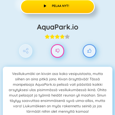
PELAA NYT!
AquaPark.io
Vesiliukumäki on kivoin osa koko vesipuistosta, mutta
siihen on aina pitkä jono. Kivan ärsyttävää! Tässä
monipelaaja AquaPark.io pelissä voit päästää kaikki
arsytyksesi ulos pisimmässä vesiliukumäessä ikinä. Ohita
muut pelaajat ja työnnä heidät reunan yli maahan. Sinun
täytyy saavuttaa ensimmäisenä syvä uima-allas, mutta
varo! Liukumäkeen on myös rakennettu seiniä ja jos
törmäät niihin olet mennyttä kamaa!