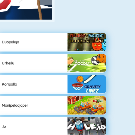
Duopelejä
Urheilu
Koripallo
Monipelaajapeli
.io