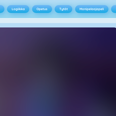
Logiikka
Opetus
Tytöt
Monipelaajapeli