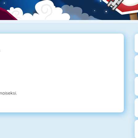
s
maiseksi.