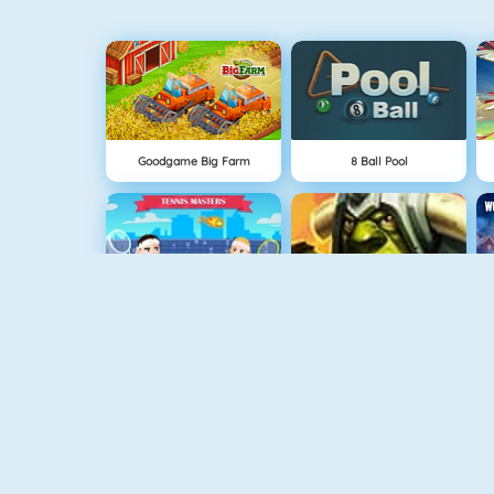
Goodgame Big Farm
8 Ball Pool
Tennis Masters
Shadow Kings
Microgolf Masters
SAO's Legend