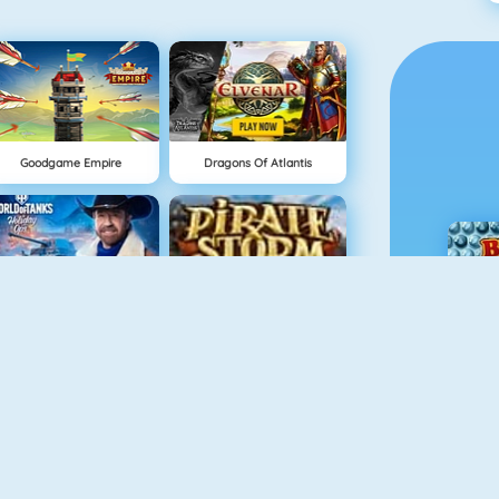
Goodgame Empire
Dragons Of Atlantis
World Of Tanks
Pirate Storm
Shakes And Fidget
Seafight