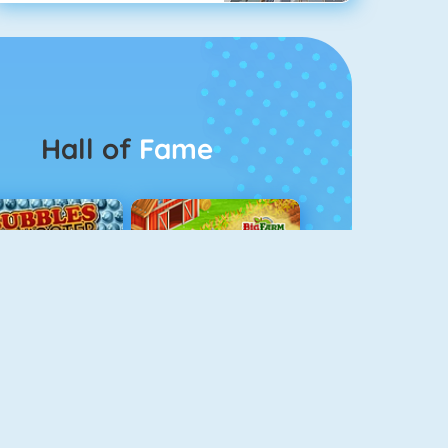
Hall of
Fame
Bubble Shooter 5
Goodgame Big Farm