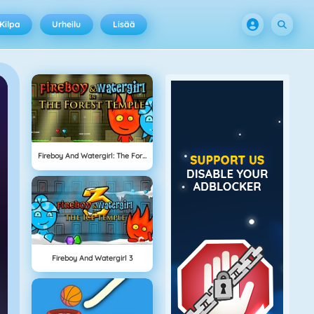
Kilpa
Urheilu
Lisää
Fireboy And Watergirl: The Forrest Temple
Fireboy And Watergirl 3