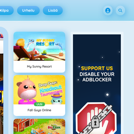
Kilpa
Urheilu
Lisää
My Sunny Resort
UUSI
Fall Guys Online