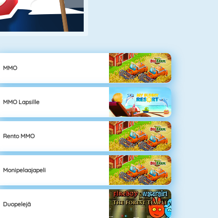
MMO
MMO Lapsille
Rento MMO
Monipelaajapeli
Duopelejä