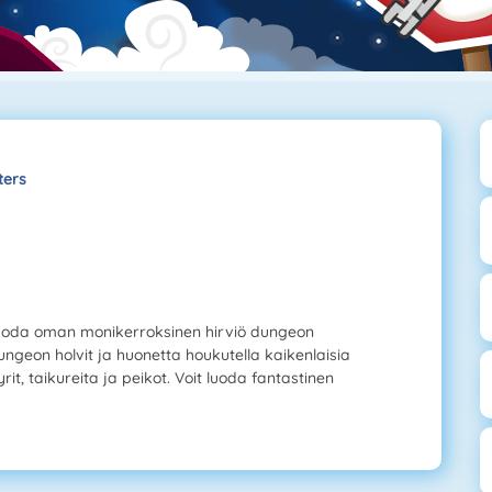
ers
luoda oman monikerroksinen hirviö dungeon
geon holvit ja huonetta houkutella kaikenlaisia
t, taikureita ja peikot. Voit luoda fantastinen