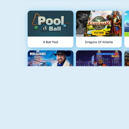
8 Ball Pool
Dragons Of Atlantis
World Of Tanks
Basketball Stars
SAO's Legend
Shakes And Fidget