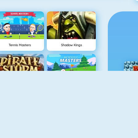
Tennis Masters
Shadow Kings
Pirate Storm
Microgolf Masters
Seafight
2 Cars Race