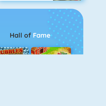
Hall of
Fame
Bubble Shooter 5
Goodgame Big Farm