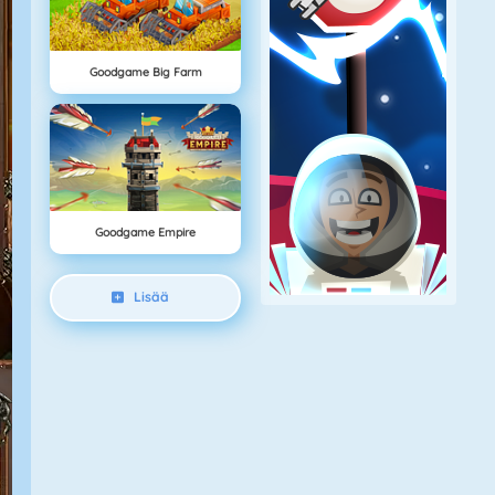
Goodgame Big Farm
Goodgame Empire
Lisää