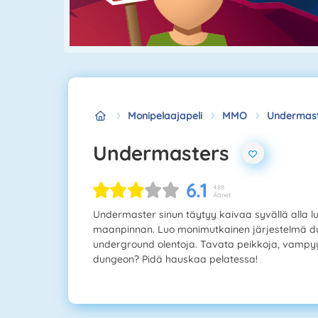
Monipelaajapeli
MMO
Undermast
Undermasters
6.1
488
Äänet
Undermaster sinun täytyy kaivaa syvällä alla 
maanpinnan. Luo monimutkainen järjestelmä dun
underground olentoja. Tavata peikkoja, vampyyri
dungeon? Pidä hauskaa pelatessa!