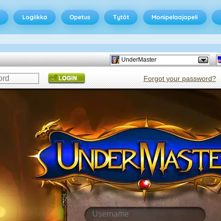
Logiikka
Opetus
Tytöt
Monipelaajapeli