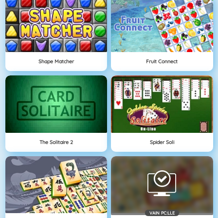
Shape Matcher
Fruit Connect
The Solitaire 2
Spider Soli
VAIN PC:LLE