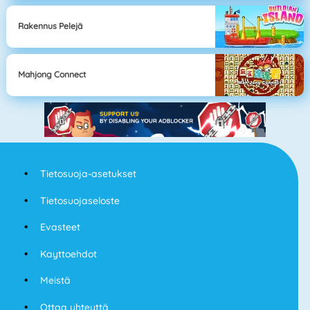
Rakennus Pelejä
Mahjong Connect
Tietosuoja-asetukset
Tietosuojaseloste
Evasteet
Kayttoehdot
Meistä
Ottaa yhteyttä