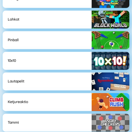
Lohkot
Pinball
10x10
Lautapelit
Ketjureaktio
Tammi