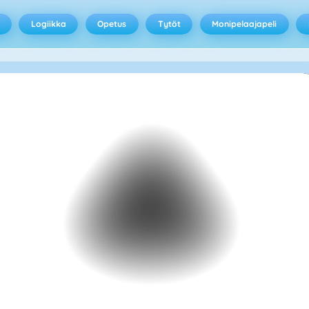
Logiikka
Opetus
Tytöt
Monipelaajapeli