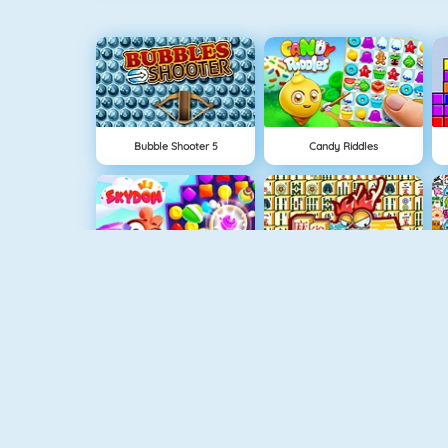
Bubble Shooter 5
Candy Riddles
Skydom
Mahjong 4
Mastermind Online
Tiles Of The Unexpected