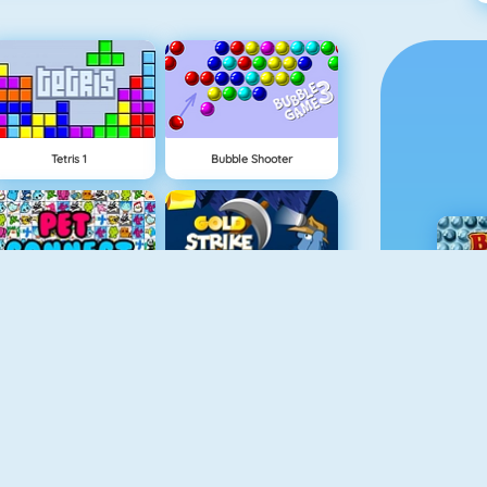
Tetris 1
Bubble Shooter
Pet Connect
Gold Strike
Shape Matcher
Fruit Connect