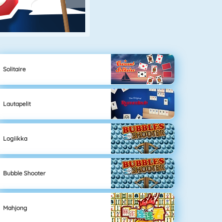
Solitaire
Lautapelit
Logiikka
Bubble Shooter
Mahjong