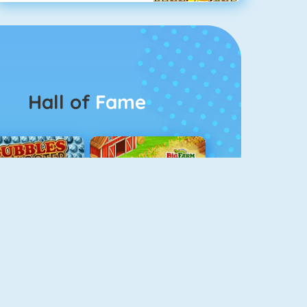
Hall of
Fame
Bubble Shooter 5
Goodgame Big Farm