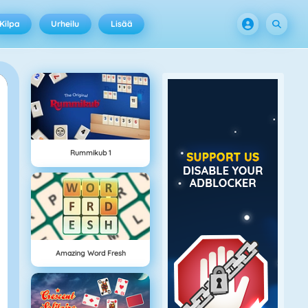
Kilpa
Urheilu
Lisää
Rummikub 1
Amazing Word Fresh