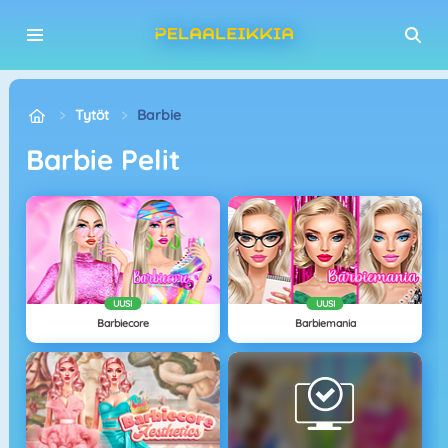
Tytöt
Barbie
Barbie Pelit
UUSI
UUSI
Barbiecore
Barbiemania