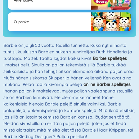
Äitienpäivä
Cupcake
Barbie on jo yli 50 vuotta todella tunnettu. Kuka nyt ei häntä
tuntisi, kuuluisan Barbien nuken suunnitelijaa Ruth Handleria ja
tuottajaa Mattel. Täältä löydät kaikki kivat
Barbie spelletjes
ilmaiset pelit. Sinulla on paljon tekemistä sillä Barbie tykkää
seikkailuista ja hän tehnyt pitkän elämänsä aikana paljon uraa.
Myös hänen siskonsa Skipper ja hänen veljensä Ken ovat aina
mukana. Pelaa täällä kivoimpia pelejä
online Barbie spelletjes
.
Ihanan paljon kimaltelevaa, myös paljon vaaleanpunaista, sillä
se on Barbien lempiväri. Me olemme keränneet tänne
kaikenlaisia hienoja Barbie pelejä sinulle valmiiksi. Barbie
palapelejä, pukemispelejä ja kampauspelejä. Mitä ikinä etsitkin,
jos sillä on jotain tekemistä Barbien kanssa, löydät sen täältä!
Meidän sivustoilla on erittäin paljon pelejä, joten jos et tiedä
mistä aloittaisit, mitä mieltä olet tästä Barbie Haar Knippen, tai
Barbie Kleding Designer? Paljon peli-iloa!