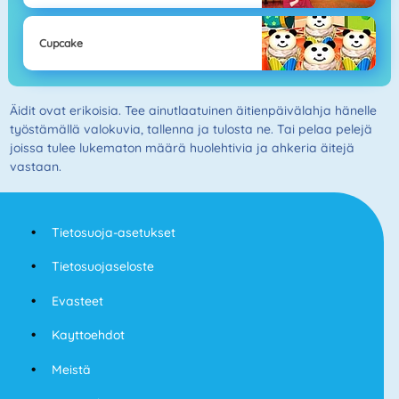
Cupcake
Äidit ovat erikoisia. Tee ainutlaatuinen äitienpäivälahja hänelle
työstämällä valokuvia, tallenna ja tulosta ne. Tai pelaa pelejä
joissa tulee lukematon määrä huolehtivia ja ahkeria äitejä
vastaan.
Tietosuoja-asetukset
Tietosuojaseloste
Evasteet
Kayttoehdot
Meistä