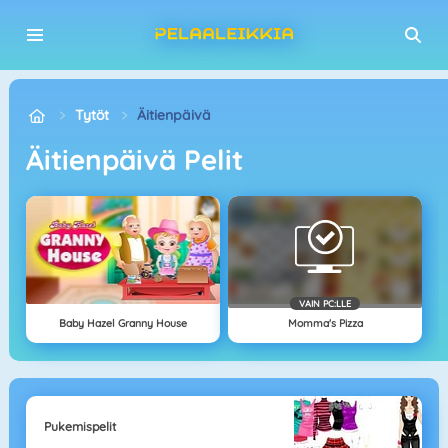
Tytöt
Äitienpäivä
Äitienpäivä Pelit
VAIN PC:LLE
Baby Hazel Granny House
Momma's Pizza
Pukemispelit