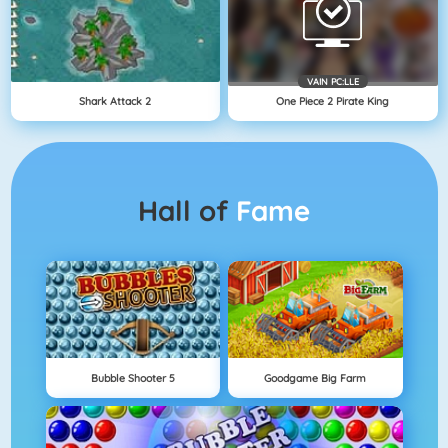
VAIN PC:LLE
Shark Attack 2
One Piece 2 Pirate King
Hall of
Fame
Bubble Shooter 5
Goodgame Big Farm