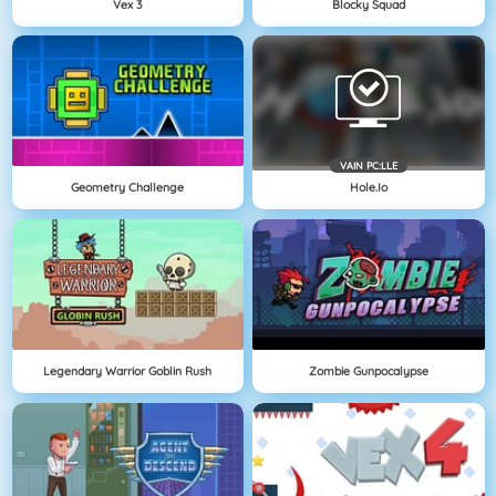
Vex 3
Blocky Squad
VAIN PC:LLE
Geometry Challenge
Hole.io
Legendary Warrior Goblin Rush
Zombie Gunpocalypse