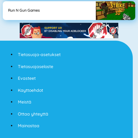
Run N Gun Games
Tietosuoja-asetukset
Tietosuojaseloste
Evasteet
Kayttoehdot
Meistä
Ottaa yhteyttä
Mainostaa