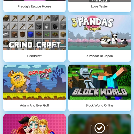
VAIN PC:LLE
Freddy's Escape House
Love Tester
Grindcraft
3 Pandas In Japan
Adam And Eve: Golf
Block World Online