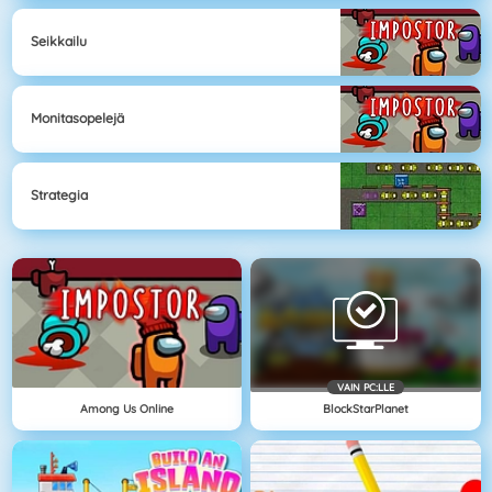
Seikkailu
Monitasopelejä
Strategia
VAIN PC:LLE
Among Us Online
BlockStarPlanet