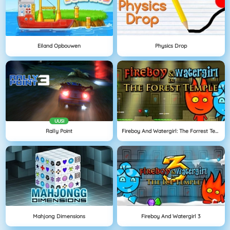
Eiland Opbouwen
Physics Drop
UUSI
Rally Point
Fireboy And Watergirl: The Forrest Temple
Mahjong Dimensions
Fireboy And Watergirl 3