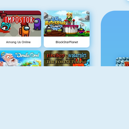
Among Us Online
BlockStarPlanet
Doodle God
Fireboy And Watergirl: The Forrest Temple
Love Tester 3
Geometry Jump