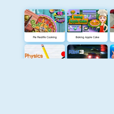
Pie Realife Cooking
Baking Apple Cake
UUSI
Physics Drop
Rally Point
Mahjong Dimensions
Fireboy And Watergirl 3