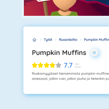
Tytöt
Ruoanlaitto
Pumpkin Muffin
Pumpkin Muffins
7.7
9194
Äänet
Ruokamyyjäiset hienoimmista pumpkin muffineja
ainesosat, jotkin voin, jotkin jauho ja tietenki