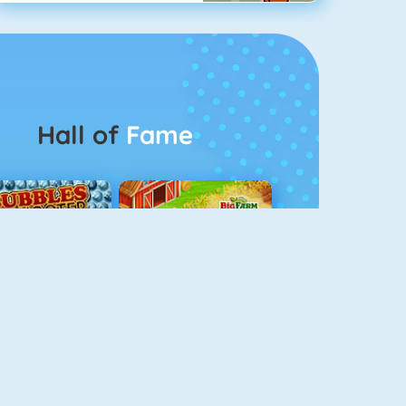
Hall of
Fame
Bubble Shooter 5
Goodgame Big Farm