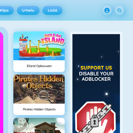
Kilpa
Urheilu
Lisää
Eiland Opbouwen
Pirates Hidden Objects