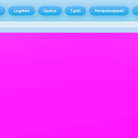
Logiikka
Opetus
Tytöt
Monipelaajapeli