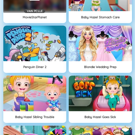
VAIN PC:LLE
MovieStarPlanet
Baby Hazel Stomach Care
Penguin Diner 2
Blondie Wedding Prep
Baby Hazel Sibling Trouble
Baby Hazel Goes Sick