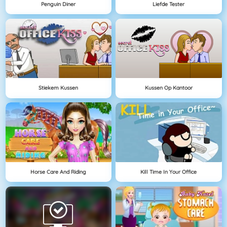
Penguin Diner
Liefde Tester
Stiekem Kussen
Kussen Op Kantoor
Horse Care And Riding
Kill Time In Your Office