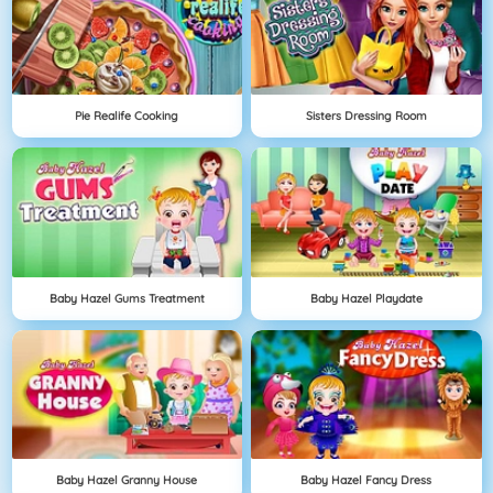
Pie Realife Cooking
Sisters Dressing Room
Baby Hazel Gums Treatment
Baby Hazel Playdate
Baby Hazel Granny House
Baby Hazel Fancy Dress