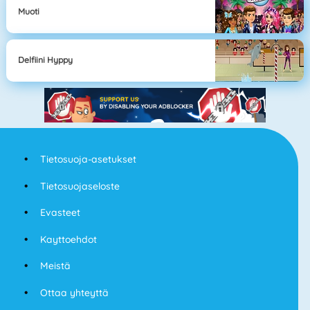
Muoti
Delfiini Hyppy
Tietosuoja-asetukset
Tietosuojaseloste
Evasteet
Kayttoehdot
Meistä
Ottaa yhteyttä