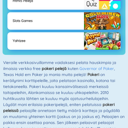
Html5 Pelejä
Slots Games
Yahtzee
Vieraile verkkosivuillamme voidaksesi pelata hauskimpia ja
ilmaisia verkko free
pokeri pelejä
kuten
Governor of Poker
,
Texas Hold em Poker ja monia muita pelejä!
Pokeri
on
keräilynimi korttipeleille, joita pelataan kasinolla, kotona tai
tietokoneella. Pokeri kuuluu kansainvälisessä merkeissä
taitopeleihin, Alankomaissa se kuuluu uhkapeleihin. 2010
huhtikuusta lähtien se kuuluu myös ajatusurheilulajeihin.
Löydät moni erilaisia pokeripelejä, eniten pelatuissa
pokeri
peleissä
pelaajille annetaan tietty määrä kortteja ja pöydällä
on muutama yhteinen kortti (joskus on ja joskus ei). Pelaajien on
pakko ensin asettaa panos. Sen jälkeen pelaavat pelaajat