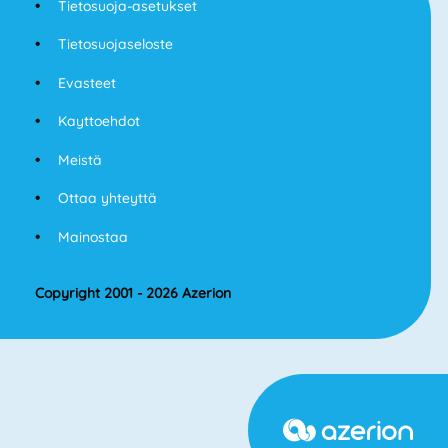
Tietosuoja-asetukset
Tietosuojaseloste
Evasteet
Kayttoehdot
Meistä
Ottaa yhteyttä
Mainostaa
Copyright 2001 - 2026 Azerion