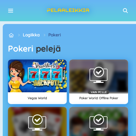
Logiikka
Pokeri
Pokeri
pelejä
VAIN PC:LLE
Vegas World
Poker World: Offline Poker