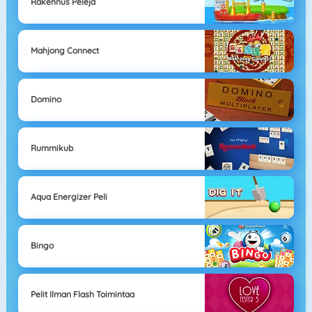
Rakennus Pelejä
Mahjong Connect
Domino
Rummikub
Aqua Energizer Peli
Bingo
Pelit Ilman Flash Toimintaa