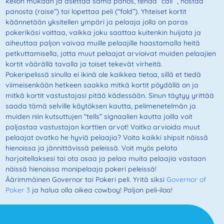
kellon mukaan ja asettaa sama panos, tehdä “call” , nostaa
panosta (raise”) tai lopettaa peli (“fold”). Yhteiset kortit
käännetään yksitellen ympäri ja pelaaja jolla on paras
pokerikäsi voittaa, vaikka joku saattaa kuitenkin huijata ja
aiheuttaa paljon vaivaa muille pelaajille haastamalla heitä
petkuttamisella, jotta muut pelaajat arvioivat muiden pelaajien
kortit väärällä tavalla ja toiset tekevät virheitä.
Pokeripelissä sinulla ei ikinä ole kaikkea tietoa, sillä et tiedä
viimeisenkään hetkeen saakka mitkä kortit pöydällä on ja
mitkä kortit vastustajasi pitää kädessään. Sinun täytyy yrittää
saada tämä selville käytöksen kautta, pelimenetelmän ja
muiden niin kutsuttujen “tells” signaalien kautta joilla voit
paljastaa vastustajan korttien arvot! Voitko arvioida muut
pelaajat ovatko he hyviä pelaajia? Voita kaikki shipsit näissä
hienoissa ja jännittävissä peleissä. Voit myös pelata
harjoitellaksesi tai ota osaa ja pelaa muita pelaajia vastaan
näissä hienoissa monipelaaja pokeri peleissä!
Äärimmäinen Governor tai Pokeri peli. Yritä siksi
Governor of
Poker 3
ja halua olla oikea cowboy! Paljon peli-iloa!