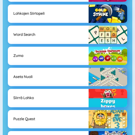
Lohkojen Siirtopeli
Word Search
Zuma
Aseta Nuoli
Siirrä Lohko
Puzzle Quest