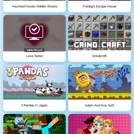
Haunted House: Hidden Ghosts
Freddy's Escape House
VAIN PC:LLE
Love Tester
Grindcraft
3 Pandas In Japan
Adam And Eve: Golf