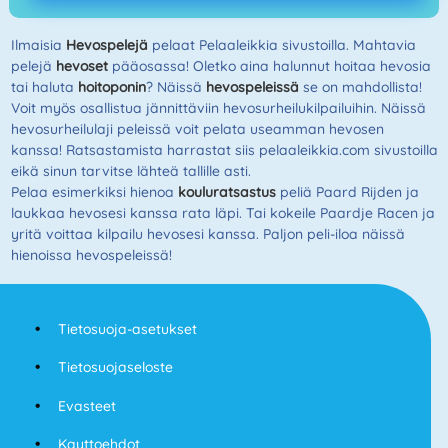
Ilmaisia
Hevospelejä
pelaat Pelaaleikkia sivustoilla. Mahtavia
pelejä
hevoset
pääosassa! Oletko aina halunnut hoitaa hevosia
tai haluta
hoitoponin
? Näissä
hevospeleissä
se on mahdollista!
Voit myös osallistua jännittäviin hevosurheilukilpailuihin. Näissä
hevosurheilulaji peleissä voit pelata useamman hevosen
kanssa! Ratsastamista harrastat siis pelaaleikkia.com sivustoilla
eikä sinun tarvitse lähteä tallille asti.
Pelaa esimerkiksi hienoa
kouluratsastus
peliä Paard Rijden ja
laukkaa hevosesi kanssa rata läpi. Tai kokeile Paardje Racen ja
yritä voittaa kilpailu hevosesi kanssa. Paljon peli-iloa näissä
hienoissa hevospeleissä!
Tietosuoja-asetukset
Tietosuojaseloste
Evasteet
Kayttoehdot