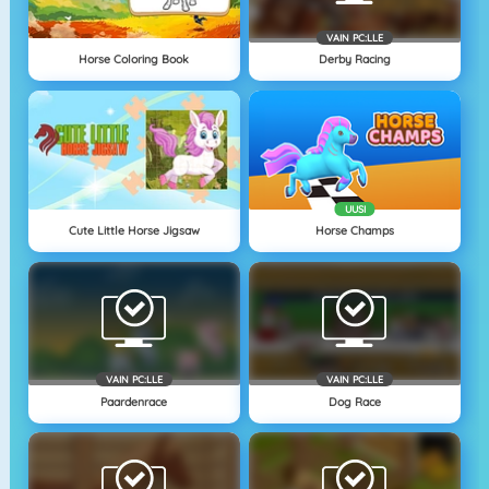
VAIN PC:LLE
Horse Coloring Book
Derby Racing
UUSI
Cute Little Horse Jigsaw
Horse Champs
VAIN PC:LLE
VAIN PC:LLE
Paardenrace
Dog Race