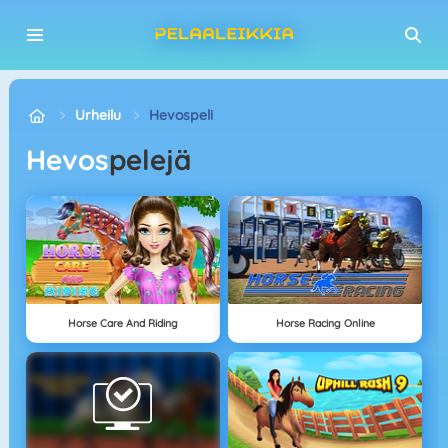
Urheilu
Hevospeli
Hevos
pelejä
Horse Care And Riding
Horse Racing Online