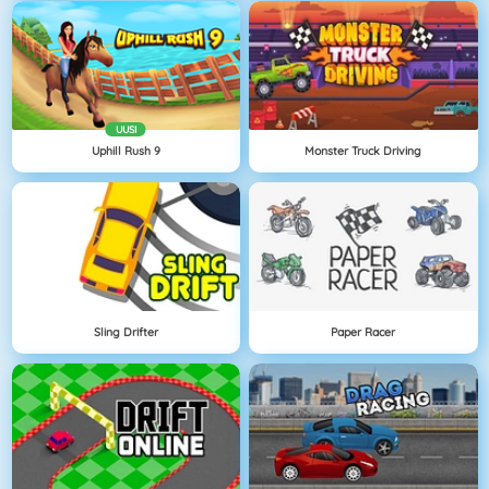
UUSI
Uphill Rush 9
Monster Truck Driving
Sling Drifter
Paper Racer