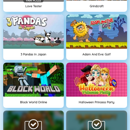
VAIN PC:LLE
Love Tester
Grindcraft
3 Pandas In Japan
Adam And Eve: Golf
Block World Online
Halloween Princess Party