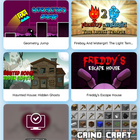
Geometry Jump
Fireboy And Watergirl: The Light Temple
Haunted House: Hidden Ghosts
Freddy's Escape House