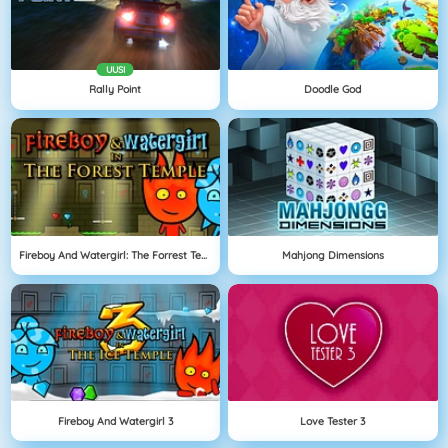
UUSI
Rally Point
Doodle God
Fireboy And Watergirl: The Forrest Temple
Mahjong Dimensions
Fireboy And Watergirl 3
Love Tester 3