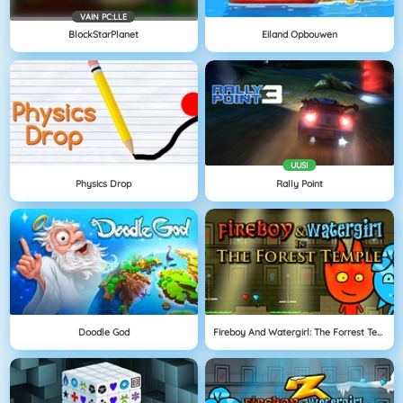
VAIN PC:LLE
BlockStarPlanet
Eiland Opbouwen
UUSI
Physics Drop
Rally Point
Doodle God
Fireboy And Watergirl: The Forrest Temple