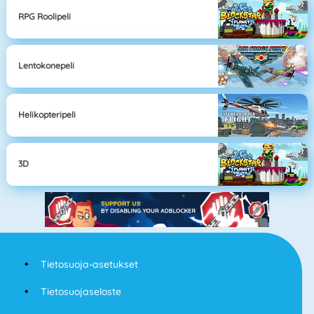
RPG Roolipeli
Lentokonepeli
Helikopteripeli
3D
Tietosuoja-asetukset
Tietosuojaseloste