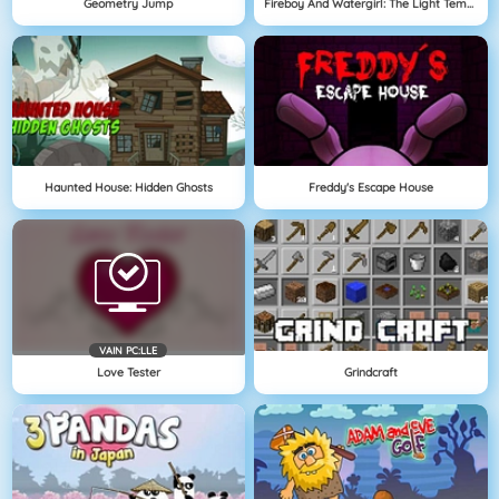
Geometry Jump
Fireboy And Watergirl: The Light Temple
Haunted House: Hidden Ghosts
Freddy's Escape House
VAIN PC:LLE
Love Tester
Grindcraft