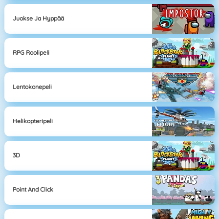
Juokse Ja Hyppää
RPG Roolipeli
Lentokonepeli
Helikopteripeli
3D
Point And Click