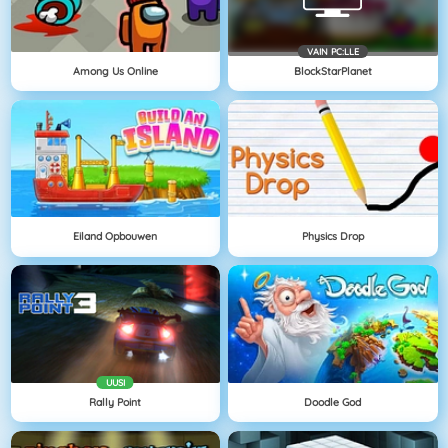
VAIN PC:LLE
Among Us Online
BlockStarPlanet
Eiland Opbouwen
Physics Drop
UUSI
Rally Point
Doodle God