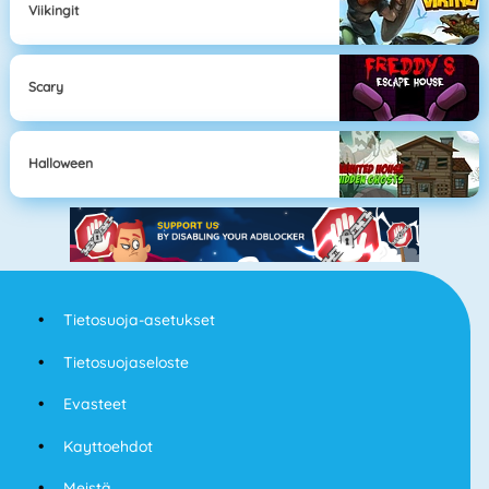
Viikingit
Scary
Halloween
Tietosuoja-asetukset
Tietosuojaseloste
Evasteet
Kayttoehdot
Meistä