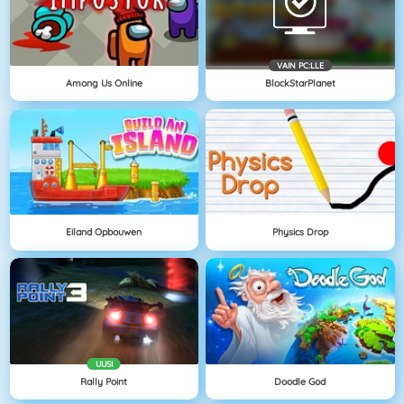
VAIN PC:LLE
Among Us Online
BlockStarPlanet
Eiland Opbouwen
Physics Drop
UUSI
Rally Point
Doodle God