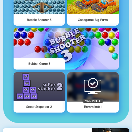
Bubble Shooter 5
Goodgame Big Farm
Bubbel Game 3
VAIN PC:LLE
Super Stapelaar 2
Rummikub 1