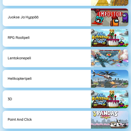
Juokse Ja Hyppää
RPG Roolipeli
Lentokonepeli
Helikopteripeli
3D
Point And Click