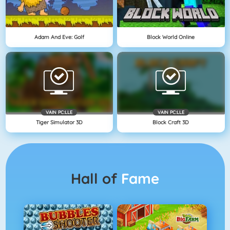
Adam And Eve: Golf
Block World Online
VAIN PC:LLE
VAIN PC:LLE
Tiger Simulator 3D
Block Craft 3D
Hall of
Fame