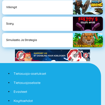
Viikingit
Scary
Simulaatio Ja Strategia
Tietosuoja-asetukset
Tietosuojaseloste
Evasteet
Kayttoehdot