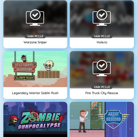
VAIN PC:LLE
VAIN PC:LLE
Warzone Sniper
Hole.io
VAIN PC:LLE
Legendary Warrior Goblin Rush
Fire Truck City Rescue