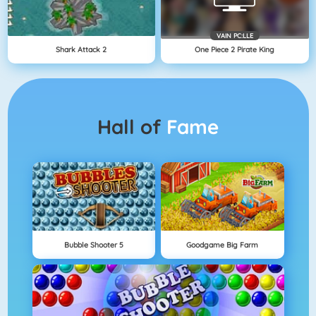
VAIN PC:LLE
Shark Attack 2
One Piece 2 Pirate King
Hall of
Fame
Bubble Shooter 5
Goodgame Big Farm