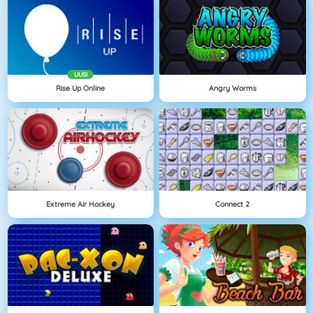
UUSI
Rise Up Online
Angry Worms
Extreme Air Hockey
Connect 2