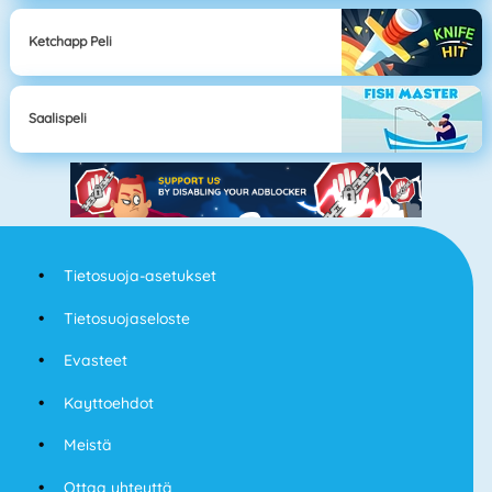
Ketchapp Peli
Saalispeli
Tietosuoja-asetukset
Tietosuojaseloste
Evasteet
Kayttoehdot
Meistä
Ottaa yhteyttä