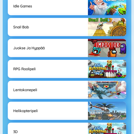
Idle Games
Snail Bob
Juokse Ja Hyppää
RPG Roolipeli
Lentokonepeli
Helikopteripeli
3D