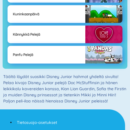
Kuninkaanpäivä
Kännykkä Pelejä
Panfu Pelejä
Täältä löydät suosikki Disney Junior hahmot yhdeltä sivulta!
Pelaa kivoja Disney Junior pelejä Doc McStuffinsin ja hänen
leikkikalu kavereiden kanssa, Kion Lion Guardin, Sofia the Firstin
ja muiden Disney prinsessat ja tietenkin Mikki ja Minni Hiiri!
Paljon peli-iloa näissä hienoissa Disney Junior peleissä!
Tietosuoja-asetukset