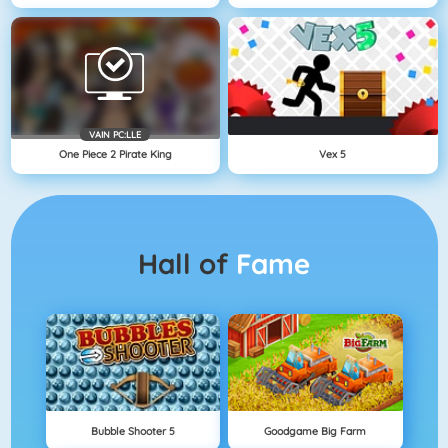
VAIN PC:LLE
One Piece 2 Pirate King
Vex 5
Hall of
Fame
Bubble Shooter 5
Goodgame Big Farm