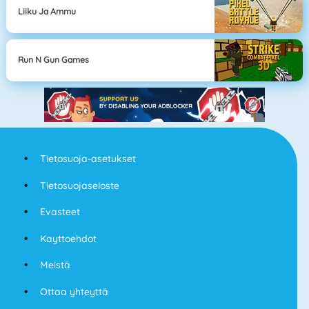
Liiku Ja Ammu
Run N Gun Games
Tietosuoja-asetukset
Tietosuojaseloste
Evasteet
Kayttoehdot
Meistä
Ottaa yhteyttä