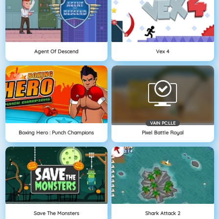
Agent Of Descend
Vex 4
VAIN PC:LLE
Boxing Hero : Punch Champions
Pixel Battle Royal
Save The Monsters
Shark Attack 2