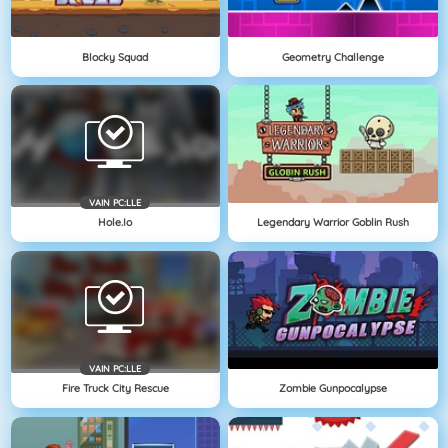
Blocky Squad
Geometry Challenge
VAIN PC:LLE
Hole.io
Legendary Warrior Goblin Rush
VAIN PC:LLE
Fire Truck City Rescue
Zombie Gunpocalypse