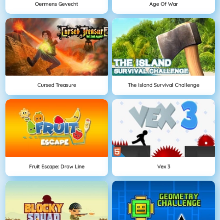
Oermens Gevecht
Age Of War
Cursed Treasure
The Island Survival Challenge
Fruit Escape: Draw Line
Vex 3