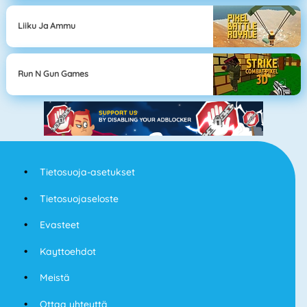
Liiku Ja Ammu
Run N Gun Games
Tietosuoja-asetukset
Tietosuojaseloste
Evasteet
Kayttoehdot
Meistä
Ottaa yhteyttä