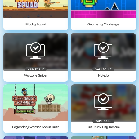
Blocky Squad
Geometry Challenge
VAIN PC:LLE
VAIN PC:LLE
Warzone Sniper
Hole.io
VAIN PC:LLE
Legendary Warrior Goblin Rush
Fire Truck City Rescue