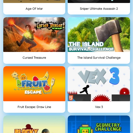
Age Of War
Sniper Ultimate Assassin 2
Cursed Treasure
The Island Survival Challenge
Fruit Escape: Draw Line
Vex 3