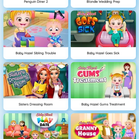
Penguin Diner 2
Blondie Wedding Prep
Baby Hazel Sibling Trouble
Baby Hazel Goes Sick
Sisters Dressing Room
Baby Hazel Gums Treatment