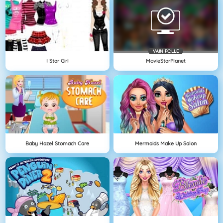
VAIN PC:LLE
I Star Girl
MovieStarPlanet
Baby Hazel Stomach Care
Mermaids Make Up Salon