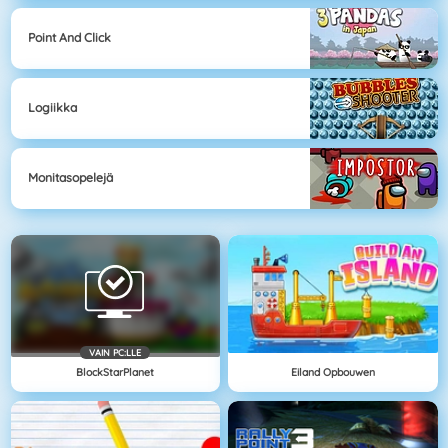
Point And Click
Logiikka
Monitasopelejä
VAIN PC:LLE
BlockStarPlanet
Eiland Opbouwen