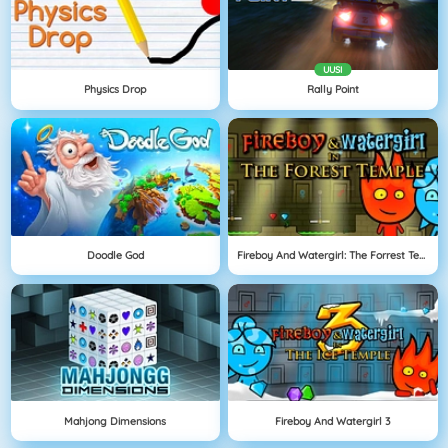
UUSI
Physics Drop
Rally Point
Doodle God
Fireboy And Watergirl: The Forrest Temple
Mahjong Dimensions
Fireboy And Watergirl 3