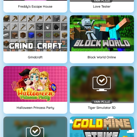
VAIN PC:LLE
Freddy's Escape House
Love Tester
Grindcraft
Block World Online
VAIN PC:LLE
Halloween Princess Party
Tiger Simulator 3D