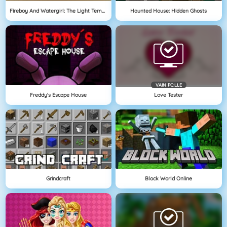
Fireboy And Watergirl: The Light Temple
Haunted House: Hidden Ghosts
VAIN PC:LLE
Freddy's Escape House
Love Tester
Grindcraft
Block World Online