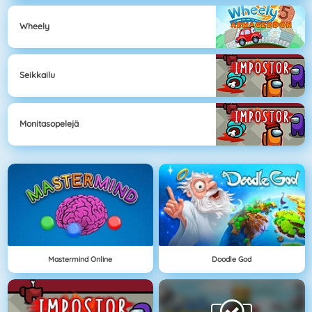
Wheely
Seikkailu
Monitasopelejä
Mastermind Online
Doodle God