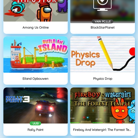
VAIN PC:LLE
Among Us Online
BlockStarPlanet
Eiland Opbouwen
Physics Drop
UUSI
Rally Point
Fireboy And Watergirl: The Forrest Temple