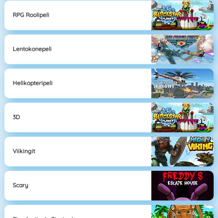
RPG Roolipeli
Lentokonepeli
Helikopteripeli
3D
Viikingit
Scary