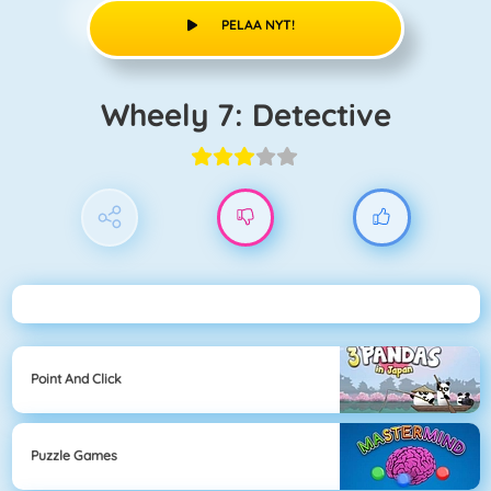
PELAA NYT!
Wheely 7: Detective
Point And Click
Puzzle Games