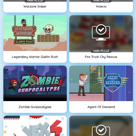
VAIN PC:LLE
VAIN PC:LLE
Warzone Sniper
Hole.io
VAIN PC:LLE
Legendary Warrior Goblin Rush
Fire Truck City Rescue
Zombie Gunpocalypse
Agent Of Descend