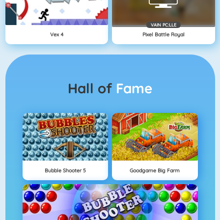
VAIN PC:LLE
Vex 4
Pixel Battle Royal
Hall of
Fame
Bubble Shooter 5
Goodgame Big Farm