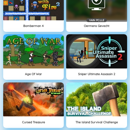
VAIN PC:LLE
Bomberman 4
Oermens Gevecht
Age Of War
Sniper Ultimate Assassin 2
Cursed Treasure
The Island Survival Challenge