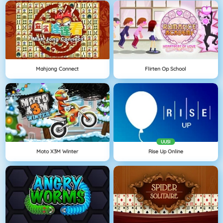
Mahjong Connect
Flirten Op School
UUSI
Moto X3M Winter
Rise Up Online