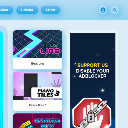
Kilpa
Urheilu
Lisää
Beat Line
Piano Tiles 3