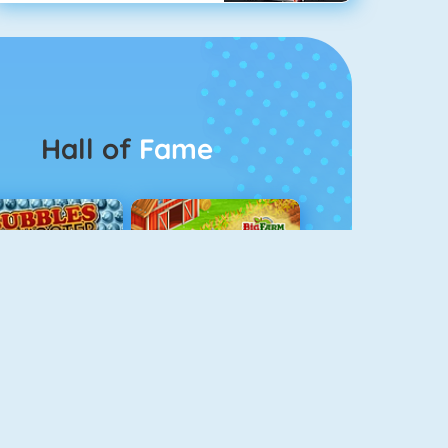
Hall of
Fame
Bubble Shooter 5
Goodgame Big Farm