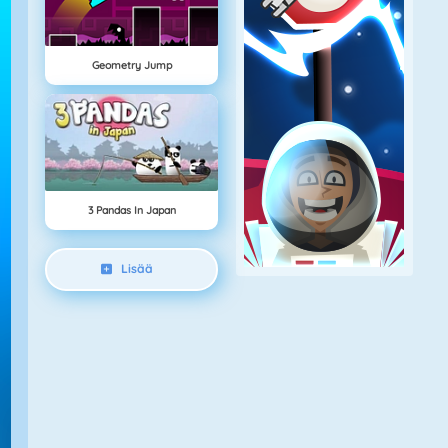
Geometry Jump
3 Pandas In Japan
Lisää