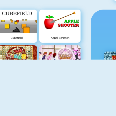
Cubefield
Appel Schieten
Mahjong Connect
Flirten Op School
Angry Worms
Spider Solitaire