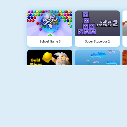
Bubbel Game 3
Super Stapelaar 2
Goudzoeker 1
Fishy 1
UUSI
Moto X3M Winter
Rise Up Online