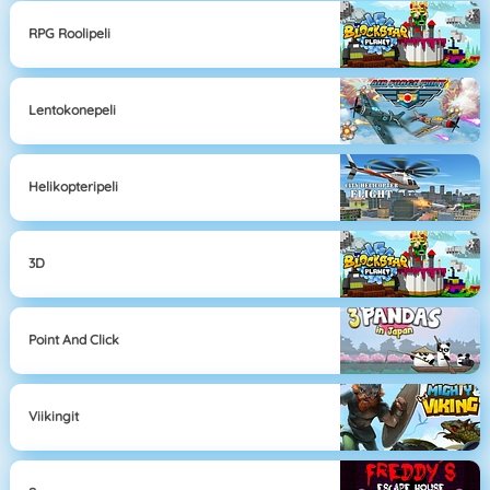
RPG Roolipeli
Lentokonepeli
Helikopteripeli
3D
Point And Click
Viikingit