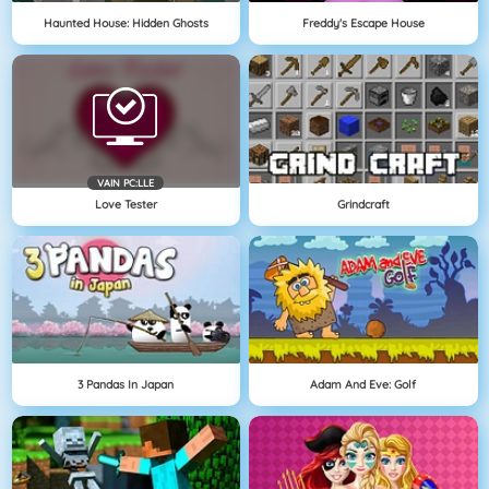
Haunted House: Hidden Ghosts
Freddy's Escape House
VAIN PC:LLE
Love Tester
Grindcraft
3 Pandas In Japan
Adam And Eve: Golf